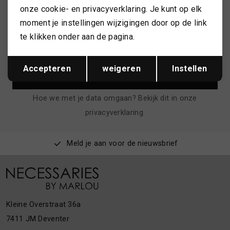
onze cookie- en privacyverklaring. Je kunt op elk
ALTIJD ALS EERSTE OP DE HOOGTE ZIJN?
moment je instellingen wijzigingen door op de link
Schrijf je in en ontvang 10% korting op je 1e bestelling
te klikken onder aan de pagina.
Opslaan
Terug
Accepteren
weigeren
Instellen
AANMELDEN
Hoe we met je data omgaan? Bekijk dit in onze
privacyverklaring.
Meld je aan voor de nieuwsbrief
Kleine Overstraat 36a
7411 JM Deventer