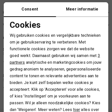
Consent
Meer informatie
SPORTKLEDING
KENMERKEN
Cookies
VERZENDEN EN RETOURNEREN
TASSEN
Noodzakelijke cookies
Wij gebruiken cookies en vergelijkbare technieken
GERELATEERDE PRODUCTEN
Personalisatie cookies
NIEUW
TOPS EN SHIRTS
om je gebruikservaring te verbeteren. Met
functionele cookies zorgen we dat de website
Analytische cookies
SWING
SWING
1
/2
1
/2
Swing Satin straight-leg trousers
Swing Wide satin trousers with print
goed werkt. Daarnaast gebruiken wij samen met
3
TRUIEN
Marketing cookies
partners
analytische en marketingcookies om jouw
129,99
139,99
gedrag anoniem te analyseren, gepersonaliseerde
VESTEN
content te tonen en relevante advertenties aan te
SWING
SWING
1
/2
1
/2
Swing Satin top with waterfall neckline
Swing Midi dress made of datin with draping
bieden. Je kunt zelf bepalen welke cookies je
accepteert. Klik op 'Accepteren' voor alle cookies,
79,99
179,99
of kies 'Instellingen' om je voorkeuren aan te
passen. Wil je alleen noodzakelijke cookies? Kies
dan 'Weigeren'. Meer weten? Lees
hier
alles over