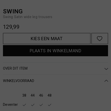
MUTSEN
SJAALS
SWING
Swing Satin wide leg trousers
REGENLAARZEN
SOKKEN
129,99
ROKKEN
T-SHIRTS
KIES EEN MAAT
SCHOENEN
TASSEN EN RUGZAKKEN
PLAATS IN WINKELMAND
SHORTS
TRUIEN
OVER DIT ITEM
SIERADEN
VESTEN
WINKELVOORRAAD
SJAALS
38
44
46
48
Deventer
SOKKEN