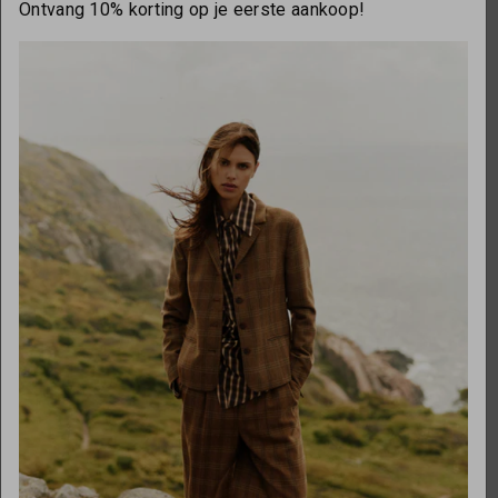
Ontvang 10% korting op je eerste aankoop!
OPENINGSTIJDEN
Maandag
gesloten
Dinsdag
10:00 - 17:30
Woensdag
10:00 - 17:30
Donderdag
10:00 - 17:30
Vrijdag
10:00 - 17:30
Zaterdag
10:00 - 17:00
Zondag
gesloten
Over ons
Necessaries by Marlou
Onze partners