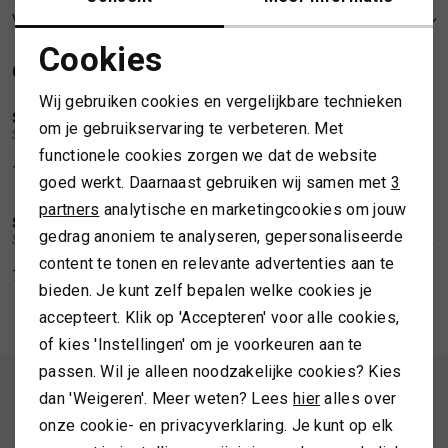
VERZENDEN EN RETOURNEREN
SPORTKLEDING
Cookies
GERELATEERDE PRODUCTEN
Noodzakelijke cookies
NIEUW
Wij gebruiken cookies en vergelijkbare technieken
TASSEN
Personalisatie cookies
SWING
SWING
1
/2
1
/2
om je gebruikservaring te verbeteren. Met
Swing Satin straight-leg trousers
Swing Wide satin trousers with print
functionele cookies zorgen we dat de website
Analytische cookies
TOPS EN SHIRTS
129,99
139,99
goed werkt. Daarnaast gebruiken wij samen met
3
Marketing cookies
partners
analytische en marketingcookies om jouw
TRUIEN
SWING
SWING
1
/2
1
/2
gedrag anoniem te analyseren, gepersonaliseerde
Swing Satin top with waterfall neckline
Swing Midi dress made of datin with draping
content te tonen en relevante advertenties aan te
79,99
179,99
VESTEN
bieden. Je kunt zelf bepalen welke cookies je
accepteert. Klik op 'Accepteren' voor alle cookies,
of kies 'Instellingen' om je voorkeuren aan te
passen. Wil je alleen noodzakelijke cookies? Kies
ALTIJD ALS EERSTE OP DE HOOGTE ZIJN?
dan 'Weigeren'. Meer weten? Lees
hier
alles over
onze cookie- en privacyverklaring. Je kunt op elk
Schrijf je in en ontvang 10% korting op je 1e bestelling