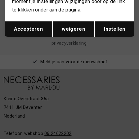
moment je instellingen wijzigingen door op de link
te klikken onder aan de pagina.
AANMELDEN
Opslaan
Terug
Accepteren
weigeren
Instellen
Hoe we met je data omgaan? Bekijk dit in onze
privacyverklaring.
Meld je aan voor de nieuwsbrief
Kleine Overstraat 36a
7411 JM Deventer
Nederland
Telefoon webshop
06 24622202