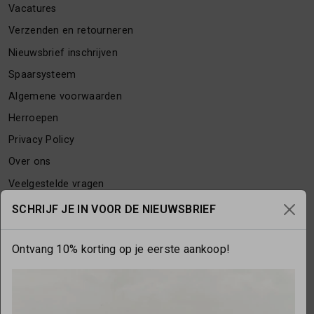
Vacatures
Verzenden en retourneren
Nieuwsbrief inschrijven
Spaarsysteem
Algemene voorwaarden
Herroepen
Privacy Policy
Over ons
Veelgestelde vragen
Contact
SCHRIJF JE IN VOOR DE NIEUWSBRIEF
Ontvang 10% korting op je eerste aankoop!
OPENINGSTIJDEN
Maandag
gesloten
Dinsdag
10:00 - 17:30