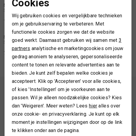
Cookies
SWING
SWING
Noodzakelijke cookies
1
/2
1
/2
Swing Satin straight-leg trousers
Swing Wide satin trousers with print
SPORTKLEDING
Wij gebruiken cookies en vergelijkbare technieken
Personalisatie cookies
129,99
139,99
om je gebruikservaring te verbeteren. Met
TASSEN
functionele cookies zorgen we dat de website
Analytische cookies
SWING
SWING
1
/2
1
/2
goed werkt. Daarnaast gebruiken wij samen met
3
Swing Satin top with waterfall neckline
Swing Midi dress made of datin with draping
Marketing cookies
partners
analytische en marketingcookies om jouw
TOPS EN SHIRTS
79,99
179,99
gedrag anoniem te analyseren, gepersonaliseerde
content te tonen en relevante advertenties aan te
TRUIEN
bieden. Je kunt zelf bepalen welke cookies je
accepteert. Klik op 'Accepteren' voor alle cookies,
VESTEN
ALTIJD ALS EERSTE OP DE HOOGTE ZIJN?
of kies 'Instellingen' om je voorkeuren aan te
passen. Wil je alleen noodzakelijke cookies? Kies
Schrijf je in en ontvang 10% korting op je 1e bestelling
dan 'Weigeren'. Meer weten? Lees
hier
alles over
onze cookie- en privacyverklaring. Je kunt op elk
moment je instellingen wijzigingen door op de link
AANMELDEN
te klikken onder aan de pagina.