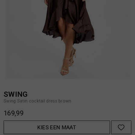
BROEKEN
JASSEN
HANDSCHOENEN
JEANS
HOEDEN
OVERHEMDEN
JASSEN
OVERSHIRTS
JEANS
POLO'S
SWING
Swing Satin cocktail dress brown
JUMPSUITS
SCHOENEN EN REGENLAARZEN
169,99
JURKEN
SHORTS
KIES EEN MAAT