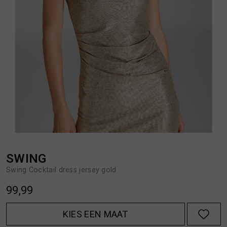
BROEKEN
JASSEN
HANDSCHOENEN
JEANS
HOEDEN
OVERHEMDEN
JASSEN
OVERSHIRTS
JEANS
POLO'S
SWING
Swing Cocktail dress jersey gold
JUMPSUITS
SCHOENEN EN REGENLAARZEN
99,99
JURKEN
SHORTS
KIES EEN MAAT