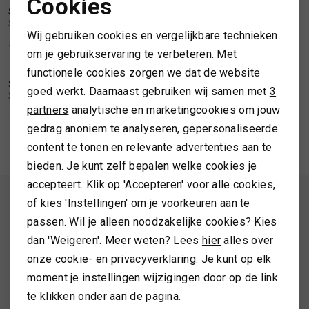
Cookies
SWING
SWING
Noodzakelijke cookies
1
/2
1
/2
Swing Satin straight-leg trousers
Swing Wide satin trousers with print
SPORTKLEDING
Wij gebruiken cookies en vergelijkbare technieken
Personalisatie cookies
129,99
139,99
om je gebruikservaring te verbeteren. Met
TASSEN
functionele cookies zorgen we dat de website
Analytische cookies
SWING
SWING
1
/2
1
/2
goed werkt. Daarnaast gebruiken wij samen met
3
Swing Satin top with waterfall neckline
Swing Midi dress made of datin with draping
Marketing cookies
partners
analytische en marketingcookies om jouw
TOPS EN SHIRTS
79,99
179,99
gedrag anoniem te analyseren, gepersonaliseerde
content te tonen en relevante advertenties aan te
TRUIEN
bieden. Je kunt zelf bepalen welke cookies je
accepteert. Klik op 'Accepteren' voor alle cookies,
VESTEN
ALTIJD ALS EERSTE OP DE HOOGTE ZIJN?
of kies 'Instellingen' om je voorkeuren aan te
passen. Wil je alleen noodzakelijke cookies? Kies
Schrijf je in en ontvang 10% korting op je 1e bestelling
dan 'Weigeren'. Meer weten? Lees
hier
alles over
onze cookie- en privacyverklaring. Je kunt op elk
moment je instellingen wijzigingen door op de link
AANMELDEN
te klikken onder aan de pagina.