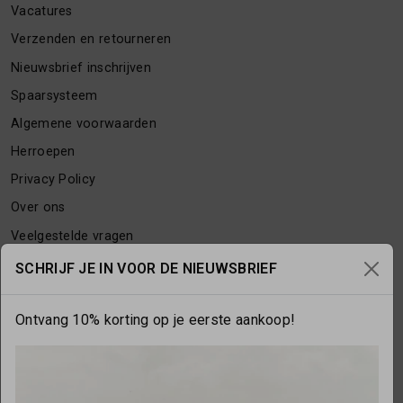
Vacatures
Verzenden en retourneren
Nieuwsbrief inschrijven
Spaarsysteem
Algemene voorwaarden
Herroepen
Privacy Policy
Over ons
Veelgestelde vragen
Contact
SCHRIJF JE IN VOOR DE NIEUWSBRIEF
Ontvang 10% korting op je eerste aankoop!
OPENINGSTIJDEN
Maandag
gesloten
Dinsdag
10:00 - 17:30