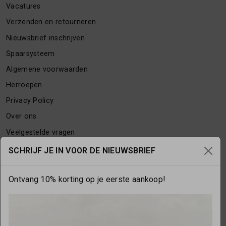
Vacatures
Verzenden en retourneren
Nieuwsbrief inschrijven
Spaarsysteem
Algemene voorwaarden
Herroepen
Privacy Policy
Over ons
Veelgestelde vragen
Contact
SCHRIJF JE IN VOOR DE NIEUWSBRIEF
Ontvang 10% korting op je eerste aankoop!
OPENINGSTIJDEN
Maandag
gesloten
Dinsdag
10:00 - 17:30