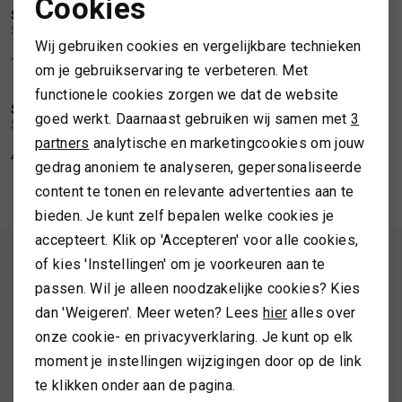
Cookies
STETSON
STETSON
Noodzakelijke cookies
1
/2
1
/1
Stetson Barista traveller raffia crochet
Stetson Trucker cap dawn
SPORTKLEDING
Wij gebruiken cookies en vergelijkbare technieken
Personalisatie cookies
149,00
49,99
om je gebruikservaring te verbeteren. Met
TASSEN
functionele cookies zorgen we dat de website
Analytische cookies
STETSON
STETSON
1
/2
1
/2
goed werkt. Daarnaast gebruiken wij samen met
3
Stetson Trucker cap Stetson's diner
Stetson Trucker cap classic race
Marketing cookies
partners
analytische en marketingcookies om jouw
TOPS EN SHIRTS
49,00
49,00
gedrag anoniem te analyseren, gepersonaliseerde
content te tonen en relevante advertenties aan te
TRUIEN
bieden. Je kunt zelf bepalen welke cookies je
accepteert. Klik op 'Accepteren' voor alle cookies,
VESTEN
ALTIJD ALS EERSTE OP DE HOOGTE ZIJN?
of kies 'Instellingen' om je voorkeuren aan te
passen. Wil je alleen noodzakelijke cookies? Kies
Schrijf je in en ontvang 10% korting op je 1e bestelling
dan 'Weigeren'. Meer weten? Lees
hier
alles over
onze cookie- en privacyverklaring. Je kunt op elk
moment je instellingen wijzigingen door op de link
AANMELDEN
te klikken onder aan de pagina.