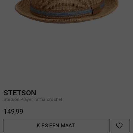
BROEKEN
JASSEN
HANDSCHOENEN
JEANS
HOEDEN
OVERHEMDEN
JASSEN
OVERSHIRTS
JEANS
POLO'S
STETSON
Stetson Player raffia crochet
JUMPSUITS
SCHOENEN EN REGENLAARZEN
149,99
JURKEN
SHORTS
KIES EEN MAAT