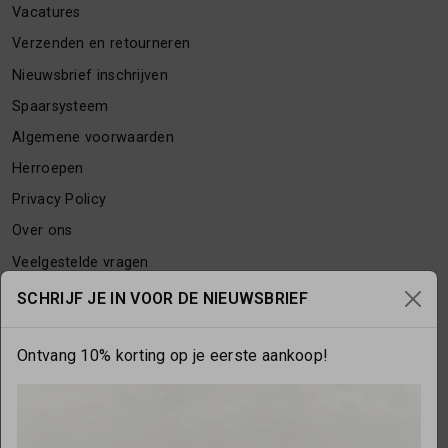
Vacatures
Verzenden en retourneren
Nieuwsbrief inschrijven
Spaarsysteem
Algemene voorwaarden
Herroepen
Privacy Policy
Over ons
Veelgestelde vragen
Contact
SCHRIJF JE IN VOOR DE NIEUWSBRIEF
Ontvang 10% korting op je eerste aankoop!
OPENINGSTIJDEN
Maandag
gesloten
Dinsdag
10:00 - 17:30