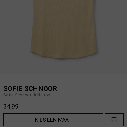
BROEKEN
JASSEN
HANDSCHOENEN
JEANS
HOEDEN
OVERHEMDEN
JASSEN
OVERSHIRTS
JEANS
POLO'S
SOFIE SCHNOOR
Sofie Schnoor Jullie top
JUMPSUITS
SCHOENEN EN REGENLAARZEN
34,99
JURKEN
SHORTS
KIES EEN MAAT