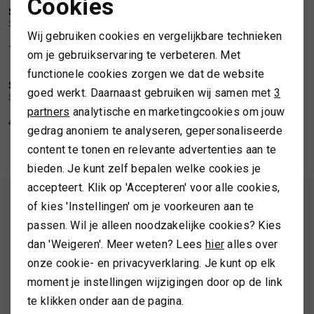
Cookies
SOFIE SCHNOOR
SOFIE SCHNOOR
Noodzakelijke cookies
1
/2
1
/2
Sofie Schnoor Tea boatneck t-shirt
Sofie Schnoor Petricia t-shirt long sleeve
SPORTKLEDING
Wij gebruiken cookies en vergelijkbare technieken
Personalisatie cookies
109,99
54,99
om je gebruikservaring te verbeteren. Met
NIEUW
NIEUW
TASSEN
functionele cookies zorgen we dat de website
Analytische cookies
SOFIE SCHNOOR
SOFIE SCHNOOR
1
/2
1
/2
goed werkt. Daarnaast gebruiken wij samen met
3
Sofie Schnoor Ulrikke Top
Sofie Schnoor Ulrikke top
Marketing cookies
partners
analytische en marketingcookies om jouw
TOPS EN SHIRTS
49,99
49,99
gedrag anoniem te analyseren, gepersonaliseerde
content te tonen en relevante advertenties aan te
TRUIEN
bieden. Je kunt zelf bepalen welke cookies je
accepteert. Klik op 'Accepteren' voor alle cookies,
VESTEN
ALTIJD ALS EERSTE OP DE HOOGTE ZIJN?
of kies 'Instellingen' om je voorkeuren aan te
passen. Wil je alleen noodzakelijke cookies? Kies
Schrijf je in en ontvang 10% korting op je 1e bestelling
dan 'Weigeren'. Meer weten? Lees
hier
alles over
onze cookie- en privacyverklaring. Je kunt op elk
moment je instellingen wijzigingen door op de link
AANMELDEN
te klikken onder aan de pagina.