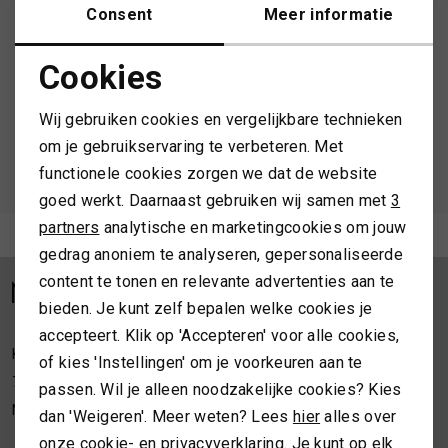
Schrijf je in en ontvang 10% korting op je 1e bestelling
Consent
Meer informatie
MUTSEN
SJAALS
Cookies
REGENLAARZEN
SOKKEN
Noodzakelijke cookies
AANMELDEN
Wij gebruiken cookies en vergelijkbare technieken
Personalisatie cookies
ROKKEN
T-SHIRTS
om je gebruikservaring te verbeteren. Met
Hoe we met je data omgaan? Bekijk dit in onze
functionele cookies zorgen we dat de website
privacyverklaring.
Analytische cookies
SCHOENEN
TASSEN EN RUGZAKKEN
goed werkt. Daarnaast gebruiken wij samen met
3
Marketing cookies
partners
analytische en marketingcookies om jouw
Meld je aan voor de nieuwsbrief
gedrag anoniem te analyseren, gepersonaliseerde
SHORTS
TRUIEN
content te tonen en relevante advertenties aan te
bieden. Je kunt zelf bepalen welke cookies je
SIERADEN
VESTEN
accepteert. Klik op 'Accepteren' voor alle cookies,
Kleine Overstraat 36a
of kies 'Instellingen' om je voorkeuren aan te
SJAALS
7411 JM Deventer
passen. Wil je alleen noodzakelijke cookies? Kies
Nederland
dan 'Weigeren'. Meer weten? Lees
hier
alles over
SOKKEN
onze cookie- en privacyverklaring. Je kunt op elk