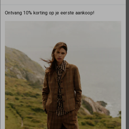
Ontvang 10% korting op je eerste aankoop!
OPENINGSTIJDEN
Maandag
gesloten
Dinsdag
10:00 - 17:30
Woensdag
10:00 - 17:30
Donderdag
10:00 - 17:30
Vrijdag
10:00 - 17:30
Zaterdag
10:00 - 17:00
Zondag
gesloten
Over ons
Necessaries by Marlou
Onze partners