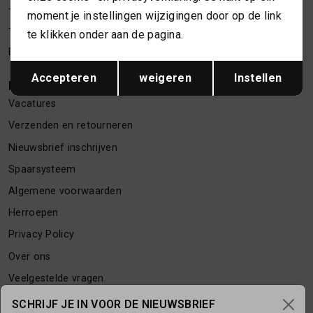
Telefoon webshop
06 24622202
moment je instellingen wijzigingen door op de link
TASSEN
Telefoon winkel
06 34373619
te klikken onder aan de pagina.
E-mailadres
webshop@necessariesbymarlou.nl
Opslaan
Terug
TOPS EN SHIRTS
Accepteren
weigeren
Instellen
KLANTENSERVICE
Vacatures
TRUIEN
Verzenden en retourneren
Nieuwsbrief inschrijven
VESTEN
Spaarsysteem
Algemene voorwaarden
Herroepen
Privacy Policy
Over ons
Veelgestelde vragen
Contact
SCHRIJF JE IN VOOR DE NIEUWSBRIEF