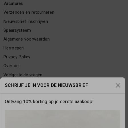
Vacatures
Verzenden en retourneren
Nieuwsbrief inschrijven
Spaarsysteem
Algemene voorwaarden
Herroepen
Privacy Policy
Over ons
Veelgestelde vragen
Contact
SCHRIJF JE IN VOOR DE NIEUWSBRIEF
Ontvang 10% korting op je eerste aankoop!
OPENINGSTIJDEN
Maandag
gesloten
Dinsdag
10:00 - 17:30