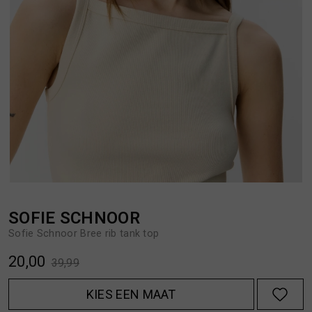
BROEKEN
JASSEN
HANDSCHOENEN
JEANS
HOEDEN
OVERHEMDEN
JASSEN
OVERSHIRTS
JEANS
POLO'S
SOFIE SCHNOOR
Sofie Schnoor Bree rib tank top
JUMPSUITS
SCHOENEN EN REGENLAARZEN
20,00
39,99
JURKEN
SHORTS
KIES EEN MAAT