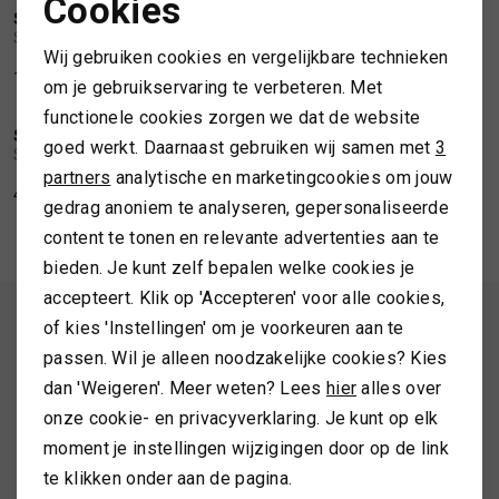
Cookies
SOFIE SCHNOOR
SOFIE SCHNOOR
Noodzakelijke cookies
1
/2
1
/2
Sofie Schnoor Tea boatneck t-shirt
Sofie Schnoor Petricia t-shirt long sleeve
SPORTKLEDING
Wij gebruiken cookies en vergelijkbare technieken
Personalisatie cookies
109,99
54,99
om je gebruikservaring te verbeteren. Met
NIEUW
NIEUW
TASSEN
functionele cookies zorgen we dat de website
Analytische cookies
SOFIE SCHNOOR
SOFIE SCHNOOR
1
/2
1
/2
goed werkt. Daarnaast gebruiken wij samen met
3
Sofie Schnoor Ulrikke Top
Sofie Schnoor Ulrikke top
Marketing cookies
partners
analytische en marketingcookies om jouw
TOPS EN SHIRTS
49,99
49,99
gedrag anoniem te analyseren, gepersonaliseerde
content te tonen en relevante advertenties aan te
TRUIEN
bieden. Je kunt zelf bepalen welke cookies je
accepteert. Klik op 'Accepteren' voor alle cookies,
VESTEN
ALTIJD ALS EERSTE OP DE HOOGTE ZIJN?
of kies 'Instellingen' om je voorkeuren aan te
passen. Wil je alleen noodzakelijke cookies? Kies
Schrijf je in en ontvang 10% korting op je 1e bestelling
dan 'Weigeren'. Meer weten? Lees
hier
alles over
onze cookie- en privacyverklaring. Je kunt op elk
moment je instellingen wijzigingen door op de link
AANMELDEN
te klikken onder aan de pagina.