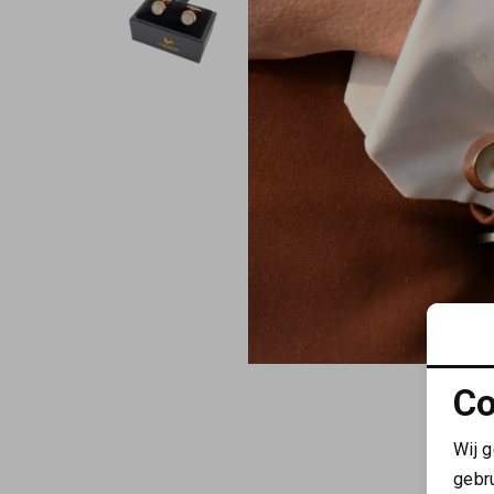
Co
Wij 
gebr