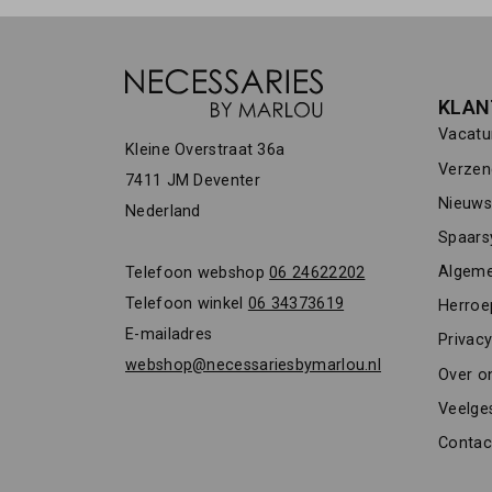
KLAN
Vacatu
Kleine Overstraat 36a
Verzen
7411 JM Deventer
Nieuwsb
Nederland
Spaars
Algeme
Telefoon webshop
06 24622202
Telefoon winkel
06 34373619
Herroe
E-mailadres
Privacy
webshop@necessariesbymarlou.nl
Over o
Veelge
Contac