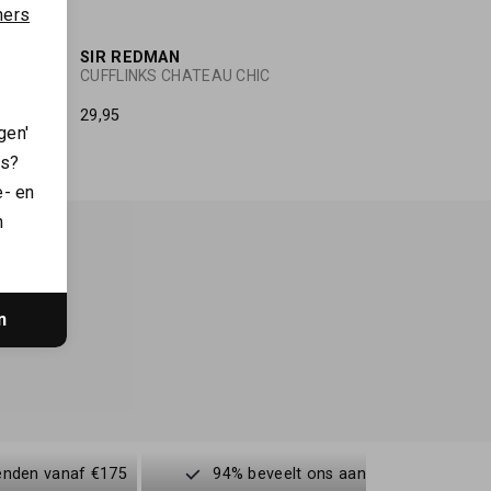
ners
SIR REDMAN
CUFFLINKS CHATEAU CHIC
29,95
gen'
es?
e- en
n
n
enden vanaf €175
94% beveelt ons aan