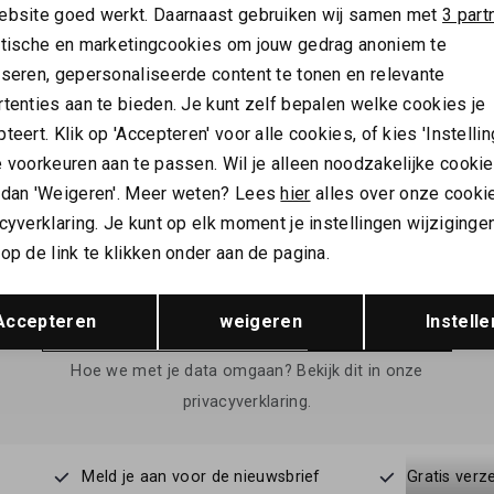
ebsite goed werkt. Daarnaast gebruiken wij samen met
3 part
ytische en marketingcookies om jouw gedrag anoniem te
EDMAN
SIR REDMAN
yseren, gepersonaliseerde content te tonen en relevante
CUFFLINKS CHARMING CHAMBRE BRIQUE
CUFFLINKS JULES
tenties aan te bieden. Je kunt zelf bepalen welke cookies je
49,95
teert. Klik op 'Accepteren' voor alle cookies, of kies 'Instellin
 voorkeuren aan te passen. Wil je alleen noodzakelijke cooki
 dan 'Weigeren'. Meer weten? Lees
hier
alles over onze cooki
cyverklaring. Je kunt op elk moment je instellingen wijziginge
ALTIJD ALS EERSTE OP DE HOOGTE ZIJN?
op de link te klikken onder aan de pagina.
Schrijf je in en ontvang 10% korting op je 1e bestelling
Opslaan
Terug
Accepteren
weigeren
Instelle
AANMELDEN
Hoe we met je data omgaan? Bekijk dit in onze
privacyverklaring.
Meld je aan voor de nieuwsbrief
Gratis verz