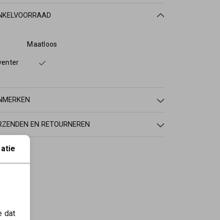
NKELVOORRAAD
Maatloos
venter
NMERKEN
RZENDEN EN RETOURNEREN
atie
e dat