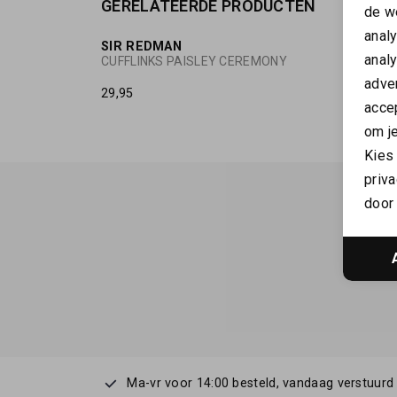
GERELATEERDE PRODUCTEN
de w
anal
SIR REDMAN
SIR R
anal
CUFFLINKS PAISLEY CEREMONY
adver
29,95
29,95
accep
om je
Kies
priva
door 
Ma-vr voor 14:00 besteld, vandaag verstuurd