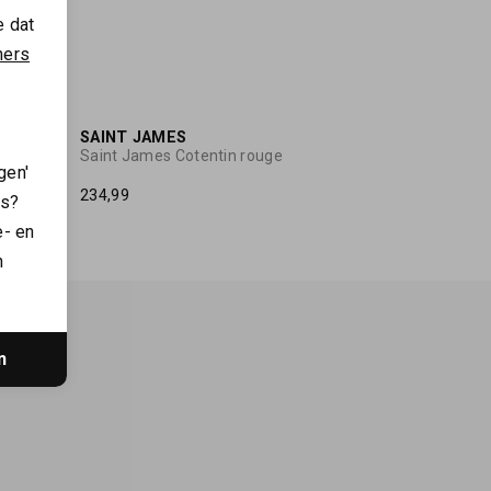
e dat
ners
SAINT JAMES
Saint James Cotentin rouge
gen'
234,99
es?
e- en
n
n