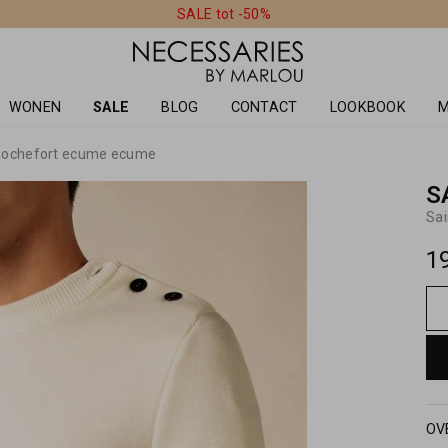
SALE tot -50%
WONEN
SALE
BLOG
CONTACT
LOOKBOOK
M
Rochefort ecume ecume
S
Sa
1
OV