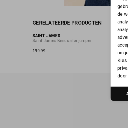
gebr
de w
anal
GERELATEERDE PRODUCTEN
NIEUW
anal
SAINT JAMES
SAINT
adver
Saint James Binic sailor jumper
Saint 
accep
199,99
225,00
om je
Kies
priva
door 