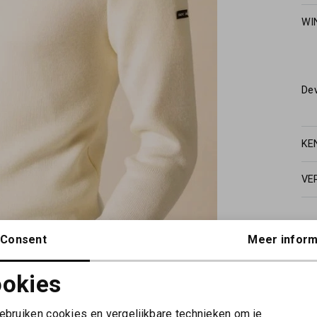
WI
De
KE
VE
Consent
Meer inform
okies
Noodzakelijke cookies
Personalisatie cookies
gebruiken cookies en vergelijkbare technieken om je