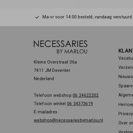
Ma-vr voor 14:00 besteld, vandaag verstuurd
KLAN
Vacatu
Kleine Overstraat 36a
Verzen
7411 JM Deventer
Nieuwsb
Nederland
Spaars
Algeme
Telefoon webshop
06 24622202
Telefoon winkel
06 34373619
Herroe
E-mailadres
Privacy
webshop@necessariesbymarlou.nl
Over o
Veelge