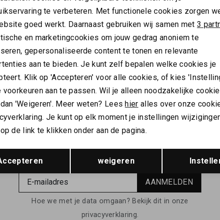
uikservaring te verbeteren. Met functionele cookies zorgen w
Analytische cookies
Marketing cookies
ebsite goed werkt. Daarnaast gebruiken wij samen met
3 part
ytische en marketingcookies om jouw gedrag anoniem te
NIEUW
yseren, gepersonaliseerde content te tonen en relevante
 JAMES
SAINT JAMES
tenties aan te bieden. Je kunt zelf bepalen welke cookies je
James Cotentin Jumper
Saint James Rochefort navy
teert. Klik op 'Accepteren' voor alle cookies, of kies 'Instellin
209,99
 voorkeuren aan te passen. Wil je alleen noodzakelijke cooki
 dan 'Weigeren'. Meer weten? Lees
hier
alles over onze cooki
cyverklaring. Je kunt op elk moment je instellingen wijziginge
op de link te klikken onder aan de pagina.
ALTIJD ALS EERSTE OP DE HOOGTE ZIJN?
Opslaan
Terug
Accepteren
weigeren
Instelle
Schrijf je in en ontvang 10% korting op je 1e bestelling
AANMELDEN
Hoe we met je data omgaan? Bekijk dit in onze
privacyverklaring.