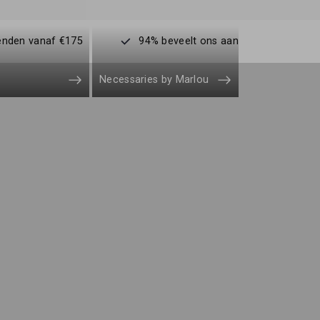
enden vanaf €175
94% beveelt ons aan
Necessaries by Marlou