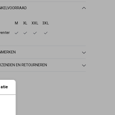
NKELVOORRAAD
M
XL
XXL
3XL
venter
NMERKEN
RZENDEN EN RETOURNEREN
atie