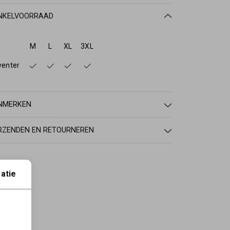
NKELVOORRAAD
M
L
XL
3XL
venter
NMERKEN
RZENDEN EN RETOURNEREN
atie