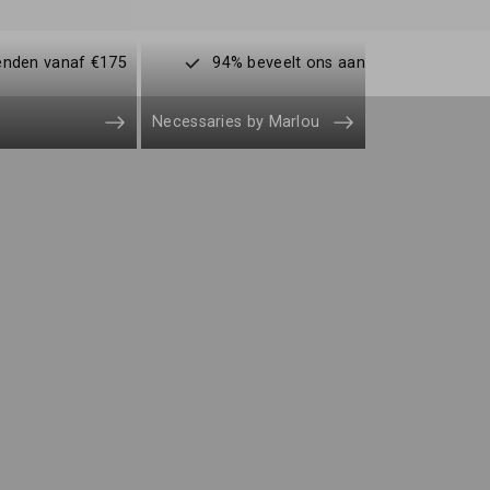
enden vanaf €175
94% beveelt ons aan
Necessaries by Marlou