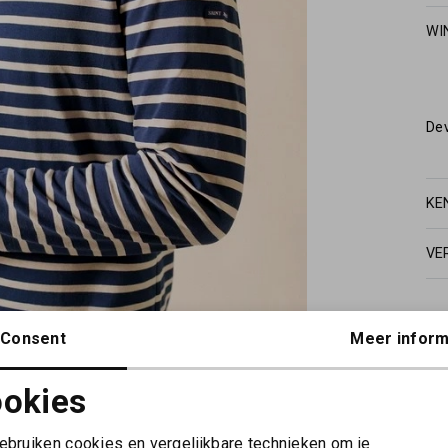
WI
De
KE
VE
Consent
Meer inform
okies
Noodzakelijke cookies
Personalisatie cookies
gebruiken cookies en vergelijkbare technieken om je