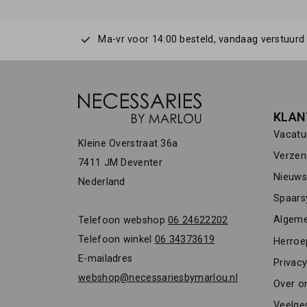
Ma-vr voor 14:00 besteld, vandaag verstuurd
KLAN
Vacatu
Kleine Overstraat 36a
Verzen
7411 JM Deventer
Nieuwsb
Nederland
Spaars
Algeme
Telefoon webshop
06 24622202
Telefoon winkel
06 34373619
Herroe
E-mailadres
Privacy
webshop@necessariesbymarlou.nl
Over o
Veelge