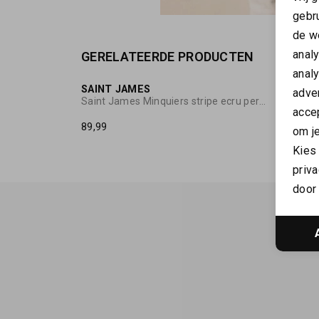
gebr
de w
anal
GERELATEERDE PRODUCTEN
anal
SAINT JAMES
SAINT
adver
Saint James Minquiers stripe ecru persan
Saint J
accep
89,99
69,00
om je
Kies
priva
door 