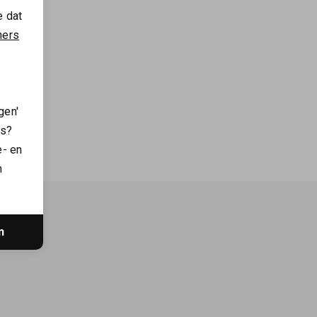
e dat
ners
enim
gen'
es?
e- en
n
n