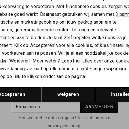
uikservaring te verbeteren. Met functionele cookies zorgen w
Analytische cookies
Marketing cookies
ebsite goed werkt. Daarnaast gebruiken wij samen met
3 part
ytische en marketingcookies om jouw gedrag anoniem te
yseren, gepersonaliseerde content te tonen en relevante
 JAMES
SAINT JAMES
tenties aan te bieden. Je kunt zelf bepalen welke cookies je
ames Phileas T-shirt
Saint James Minquiers stripe d
teert. Klik op 'Accepteren' voor alle cookies, of kies 'Instellin
89,99
 voorkeuren aan te passen. Wil je alleen noodzakelijke cooki
 dan 'Weigeren'. Meer weten? Lees
hier
alles over onze cooki
cyverklaring. Je kunt op elk moment je instellingen wijziginge
op de link te klikken onder aan de pagina.
ALTIJD ALS EERSTE OP DE HOOGTE ZIJN?
Opslaan
Terug
Accepteren
weigeren
Instelle
Schrijf je in en ontvang 10% korting op je 1e bestelling
AANMELDEN
Hoe we met je data omgaan? Bekijk dit in onze
privacyverklaring.