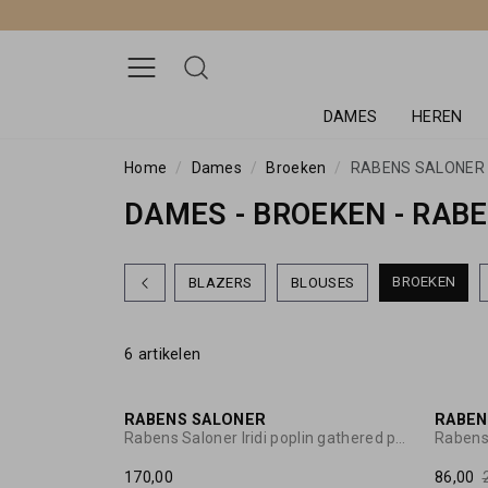
DAMES
HEREN
Home
Dames
Broeken
RABENS SALONER
DAMES - BROEKEN - RAB
BROEKEN
BLAZERS
BLOUSES
6 artikelen
RABENS SALONER
RABEN
Rabens Saloner Iridi poplin gathered pants
Rabens
170,00
86,00