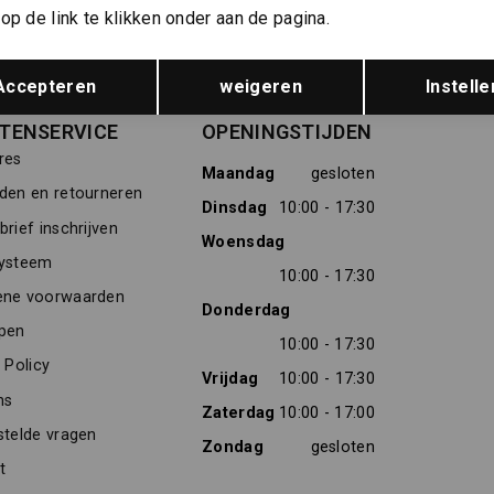
Meld je aan voor de nieuwsbrief
Gratis verz
op de link te klikken onder aan de pagina.
Opslaan
Terug
Over ons
Accepteren
weigeren
Instelle
TENSERVICE
OPENINGSTIJDEN
res
Maandag
gesloten
den en retourneren
Dinsdag
10:00 - 17:30
rief inschrijven
Woensdag
ysteem
10:00 - 17:30
ne voorwaarden
Donderdag
pen
10:00 - 17:30
 Policy
Vrijdag
10:00 - 17:30
ns
Zaterdag
10:00 - 17:00
stelde vragen
Zondag
gesloten
t