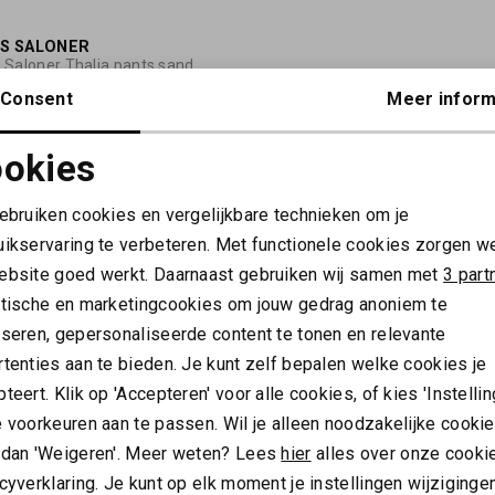
50%
S SALONER
 Saloner Thalia pants sand
Consent
Meer inform
205,00
okies
Noodzakelijke cookies
Personalisatie cookies
gebruiken cookies en vergelijkbare technieken om je
uikservaring te verbeteren. Met functionele cookies zorgen w
Analytische cookies
Marketing cookies
ALTIJD ALS EERSTE OP DE HOOGTE ZIJN?
ebsite goed werkt. Daarnaast gebruiken wij samen met
3 part
ytische en marketingcookies om jouw gedrag anoniem te
Schrijf je in en ontvang 10% korting op je 1e bestelling
yseren, gepersonaliseerde content te tonen en relevante
AANMELDEN
tenties aan te bieden. Je kunt zelf bepalen welke cookies je
teert. Klik op 'Accepteren' voor alle cookies, of kies 'Instellin
Hoe we met je data omgaan? Bekijk dit in onze
 voorkeuren aan te passen. Wil je alleen noodzakelijke cooki
privacyverklaring.
 dan 'Weigeren'. Meer weten? Lees
hier
alles over onze cooki
cyverklaring. Je kunt op elk moment je instellingen wijziginge