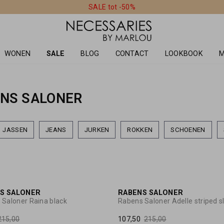
SALE tot -50%
WONEN
SALE
BLOG
CONTACT
LOOKBOOK
M
ENS SALONER
JASSEN
JEANS
JURKEN
ROKKEN
SCHOENEN
60%
S SALONER
RABENS SALONER
 Saloner Raina black
215,00
107,50
215,00