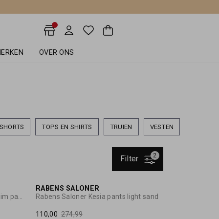
ERKEN
OVER ONS
SHORTS
TOPS EN SHIRTS
TRUIEN
VESTEN
2
Filter
50%
60%
RABENS SALONER
Rabens Saloner Adelle striped slim pants
Rabens Saloner Kesia pants light sand
110,00
274,99