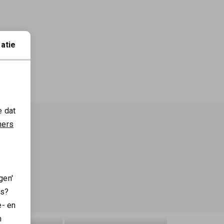
atie
e dat
ners
gen'
es?
e- en
n