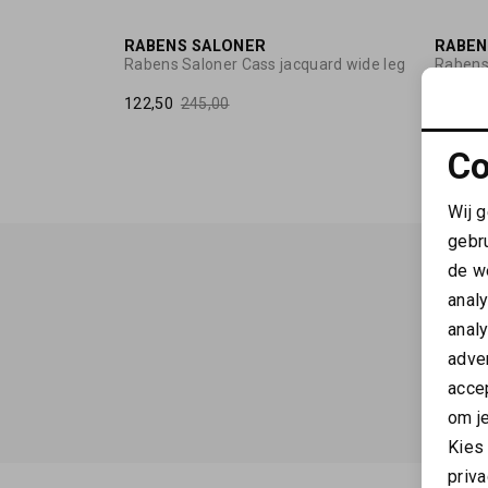
50%
RABENS SALONER
RABEN
Rabens Saloner Cass jacquard wide leg
Rabens
122,50
245,00
102,50
Co
Wij 
gebr
de w
anal
anal
adver
accep
om je
Kies
priva