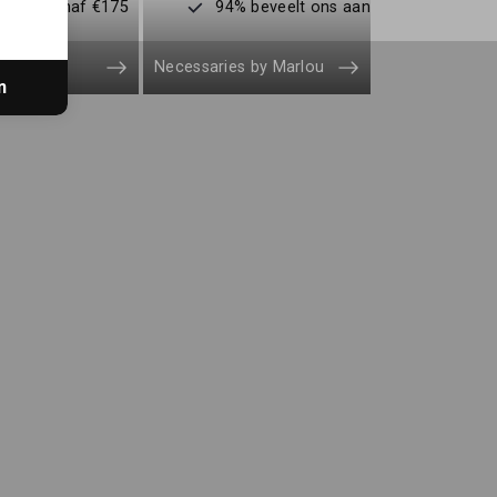
enden vanaf €175
94% beveelt ons aan
Necessaries by Marlou
n