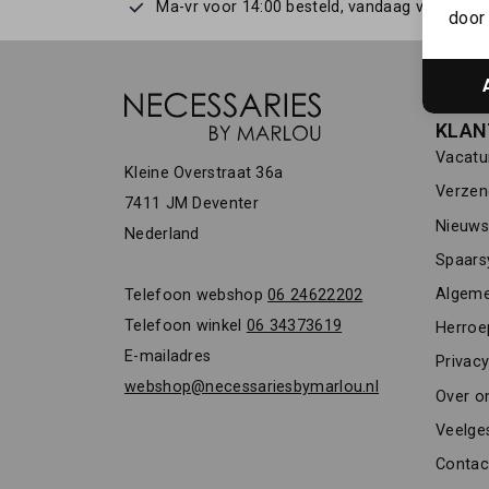
Ma-vr voor 14:00 besteld, vandaag verstuurd
door 
KLAN
Vacatu
Kleine Overstraat 36a
Verzen
7411 JM Deventer
Nieuwsb
Nederland
Spaars
Algeme
Telefoon webshop
06 24622202
Telefoon winkel
06 34373619
Herroe
E-mailadres
Privacy
webshop@necessariesbymarlou.nl
Over o
Veelge
Contac