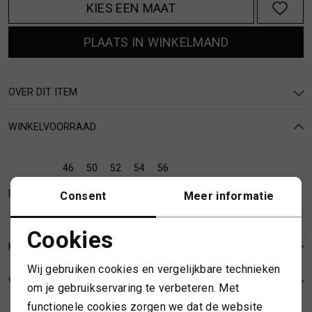
KIES EEN MAAT
MUTSEN
SJAALS
PLAATS IN WINKELMAND
REGENLAARZEN
SOKKEN
OVER DIT ITEM
ROKKEN
T-SHIRTS
WINKELVOORRAAD
SCHOENEN
TASSEN EN RUGZAKKEN
46
50
52
54
56
SHORTS
TRUIEN
Deventer
Consent
Meer informatie
SIERADEN
VESTEN
Cookies
KENMERKEN
Noodzakelijke cookies
SJAALS
Wij gebruiken cookies en vergelijkbare technieken
Personalisatie cookies
VERZENDEN EN RETOURNEREN
om je gebruikservaring te verbeteren. Met
SOKKEN
functionele cookies zorgen we dat de website
Analytische cookies