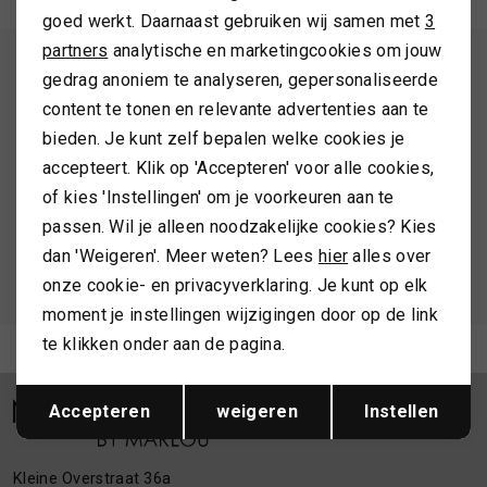
goed werkt. Daarnaast gebruiken wij samen met
3
Marketing cookies
TASSEN
partners
analytische en marketingcookies om jouw
ALTIJD ALS EERSTE OP DE HOOGTE ZIJN?
gedrag anoniem te analyseren, gepersonaliseerde
Schrijf je in en ontvang 10% korting op je 1e bestelling
content te tonen en relevante advertenties aan te
TOPS EN SHIRTS
bieden. Je kunt zelf bepalen welke cookies je
accepteert. Klik op 'Accepteren' voor alle cookies,
TRUIEN
of kies 'Instellingen' om je voorkeuren aan te
AANMELDEN
passen. Wil je alleen noodzakelijke cookies? Kies
VESTEN
Hoe we met je data omgaan? Bekijk dit in onze
dan 'Weigeren'. Meer weten? Lees
hier
alles over
privacyverklaring.
onze cookie- en privacyverklaring. Je kunt op elk
moment je instellingen wijzigingen door op de link
te klikken onder aan de pagina.
Meld je aan voor de nieuwsbrief
Opslaan
Terug
Accepteren
weigeren
Instellen
Kleine Overstraat 36a