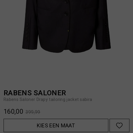
BROEKEN
JASSEN
HANDSCHOENEN
JEANS
HOEDEN
OVERHEMDEN
JASSEN
OVERSHIRTS
JEANS
POLO'S
RABENS SALONER
Rabens Saloner Drapy tailoring jacket sabira
JUMPSUITS
SCHOENEN EN REGENLAARZEN
160,00
399,99
JURKEN
SHORTS
KIES EEN MAAT