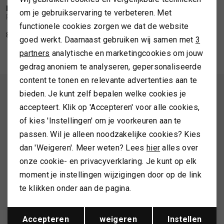
Personalisatie cookies
RABENS SALONER
om je gebruikservaring te verbeteren. Met
1
/2
Rabens Saloner Paige denim jacket
SPORTKLEDING
functionele cookies zorgen we dat de website
Analytische cookies
86,00
215,00
goed werkt. Daarnaast gebruiken wij samen met
3
Marketing cookies
TASSEN
partners
analytische en marketingcookies om jouw
gedrag anoniem te analyseren, gepersonaliseerde
content te tonen en relevante advertenties aan te
TOPS EN SHIRTS
ALTIJD ALS EERSTE OP DE HOOGTE ZIJN?
bieden. Je kunt zelf bepalen welke cookies je
accepteert. Klik op 'Accepteren' voor alle cookies,
Schrijf je in en ontvang 10% korting op je 1e bestelling
TRUIEN
of kies 'Instellingen' om je voorkeuren aan te
passen. Wil je alleen noodzakelijke cookies? Kies
VESTEN
dan 'Weigeren'. Meer weten? Lees
hier
alles over
AANMELDEN
onze cookie- en privacyverklaring. Je kunt op elk
moment je instellingen wijzigingen door op de link
Hoe we met je data omgaan? Bekijk dit in onze
te klikken onder aan de pagina.
privacyverklaring.
Opslaan
Terug
Accepteren
weigeren
Instellen
Meld je aan voor de nieuwsbrief