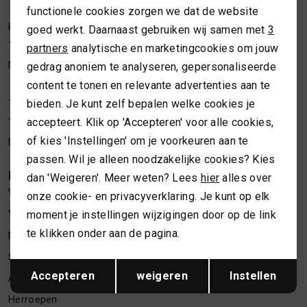
functionele cookies zorgen we dat de website
Analytische cookies
MUTSEN
SJAALS
Kleine Overstraat 36a
goed werkt. Daarnaast gebruiken wij samen met
3
Marketing cookies
7411 JM Deventer
partners
analytische en marketingcookies om jouw
REGENLAARZEN
SOKKEN
Nederland
gedrag anoniem te analyseren, gepersonaliseerde
content te tonen en relevante advertenties aan te
ROKKEN
T-SHIRTS
bieden. Je kunt zelf bepalen welke cookies je
Telefoon webshop
06 24622202
accepteert. Klik op 'Accepteren' voor alle cookies,
Telefoon winkel
06 34373619
SCHOENEN
TASSEN EN RUGZAKKEN
of kies 'Instellingen' om je voorkeuren aan te
E-mailadres
webshop@necessariesbymarlou.nl
passen. Wil je alleen noodzakelijke cookies? Kies
KLANTENSERVICE
SHORTS
TRUIEN
dan 'Weigeren'. Meer weten? Lees
hier
alles over
Vacatures
onze cookie- en privacyverklaring. Je kunt op elk
moment je instellingen wijzigingen door op de link
Verzenden en retourneren
SIERADEN
VESTEN
te klikken onder aan de pagina.
Nieuwsbrief inschrijven
SJAALS
Spaarsysteem
Opslaan
Terug
Accepteren
weigeren
Instellen
Algemene voorwaarden
SOKKEN
Herroepen