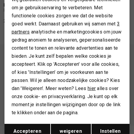
Personalisatie cookies
HOLEBROOK
om je gebruikservaring te verbeteren. Met
1
/2
Holebrook Classic WP red
TASSEN
functionele cookies zorgen we dat de website
Analytische cookies
220,00
goed werkt. Daarnaast gebruiken wij samen met
3
Marketing cookies
TOPS EN SHIRTS
partners
analytische en marketingcookies om jouw
gedrag anoniem te analyseren, gepersonaliseerde
content te tonen en relevante advertenties aan te
TRUIEN
ALTIJD ALS EERSTE OP DE HOOGTE ZIJN?
bieden. Je kunt zelf bepalen welke cookies je
accepteert. Klik op 'Accepteren' voor alle cookies,
Schrijf je in en ontvang 10% korting op je 1e bestelling
VESTEN
of kies 'Instellingen' om je voorkeuren aan te
passen. Wil je alleen noodzakelijke cookies? Kies
dan 'Weigeren'. Meer weten? Lees
hier
alles over
AANMELDEN
onze cookie- en privacyverklaring. Je kunt op elk
moment je instellingen wijzigingen door op de link
Hoe we met je data omgaan? Bekijk dit in onze
te klikken onder aan de pagina.
privacyverklaring.
Opslaan
Terug
Accepteren
weigeren
Instellen
Meld je aan voor de nieuwsbrief