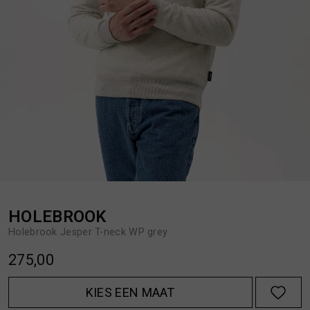
BROEKEN
JASSEN
HANDSCHOENEN
JEANS
HOEDEN
OVERHEMDEN
JASSEN
OVERSHIRTS
JEANS
POLO'S
HOLEBROOK
Holebrook Jesper T-neck WP grey
JUMPSUITS
SCHOENEN EN REGENLAARZEN
275,00
JURKEN
SHORTS
KIES EEN MAAT