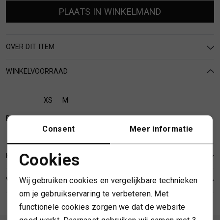
MUTSEN
SJAALS
PLAATS IN WINKELMAND
REGENLAARZEN
SOKKEN
OVER DIT ITEM
ROKKEN
T-SHIRTS
WINKELVOORRAAD
SCHOENEN
TASSEN EN RUGZAKKEN
XS
M
Deventer
SHORTS
TRUIEN
Consent
Meer informatie
Cookies
SIERADEN
VESTEN
KENMERKEN
Noodzakelijke cookies
Wij gebruiken cookies en vergelijkbare technieken
VERZENDEN EN RETOURNEREN
SJAALS
Personalisatie cookies
om je gebruikservaring te verbeteren. Met
functionele cookies zorgen we dat de website
Analytische cookies
SOKKEN