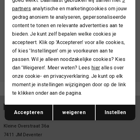
goed werkt. Daarnaast gebruiken wij samen met
3
Marketing cookies
ALTIJD ALS EERSTE OP DE HOOGTE ZIJN?
partners
analytische en marketingcookies om jouw
TASSEN
gedrag anoniem te analyseren, gepersonaliseerde
Schrijf je in en ontvang 10% korting op je 1e bestelling
content te tonen en relevante advertenties aan te
TOPS EN SHIRTS
bieden. Je kunt zelf bepalen welke cookies je
accepteert. Klik op 'Accepteren' voor alle cookies,
AANMELDEN
of kies 'Instellingen' om je voorkeuren aan te
TRUIEN
passen. Wil je alleen noodzakelijke cookies? Kies
Hoe we met je data omgaan? Bekijk dit in onze
dan 'Weigeren'. Meer weten? Lees
hier
alles over
VESTEN
privacyverklaring.
onze cookie- en privacyverklaring. Je kunt op elk
moment je instellingen wijzigingen door op de link
Meld je aan voor de nieuwsbrief
te klikken onder aan de pagina.
Opslaan
Terug
Accepteren
weigeren
Instellen
Kleine Overstraat 36a
7411 JM Deventer