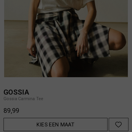
BROEKEN
JASSEN
HANDSCHOENEN
JEANS
HOEDEN
OVERHEMDEN
JASSEN
OVERSHIRTS
JEANS
POLO'S
GOSSIA
Gossia Carmina Tee
JUMPSUITS
SCHOENEN EN REGENLAARZEN
89,99
JURKEN
SHORTS
KIES EEN MAAT