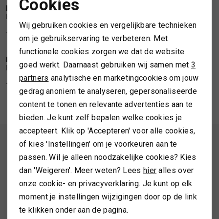
Cookies
FALKE
FALKE
Noodzakelijke cookies
1
/2
1
/2
Falke Cotton Touch SO
Falke Cotton Touch SO
SPORTKLEDING
Wij gebruiken cookies en vergelijkbare technieken
Personalisatie cookies
16,00
16,00
om je gebruikservaring te verbeteren. Met
TASSEN
functionele cookies zorgen we dat de website
Analytische cookies
FALKE
FALKE
1
/2
1
/2
goed werkt. Daarnaast gebruiken wij samen met
3
Falke Cotton Touch SO
Falke Cotton Touch SO
Marketing cookies
partners
analytische en marketingcookies om jouw
TOPS EN SHIRTS
16,00
16,00
gedrag anoniem te analyseren, gepersonaliseerde
content te tonen en relevante advertenties aan te
TRUIEN
bieden. Je kunt zelf bepalen welke cookies je
accepteert. Klik op 'Accepteren' voor alle cookies,
VESTEN
ALTIJD ALS EERSTE OP DE HOOGTE ZIJN?
of kies 'Instellingen' om je voorkeuren aan te
passen. Wil je alleen noodzakelijke cookies? Kies
Schrijf je in en ontvang 10% korting op je 1e bestelling
dan 'Weigeren'. Meer weten? Lees
hier
alles over
onze cookie- en privacyverklaring. Je kunt op elk
moment je instellingen wijzigingen door op de link
AANMELDEN
te klikken onder aan de pagina.