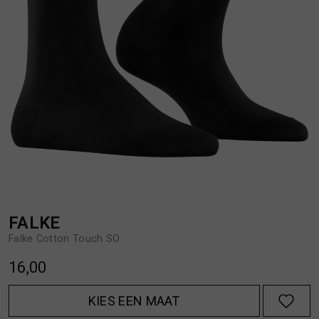
BROEKEN
JASSEN
HANDSCHOENEN
JEANS
HOEDEN
OVERHEMDEN
JASSEN
OVERSHIRTS
JEANS
POLO'S
FALKE
Falke Cotton Touch SO
JUMPSUITS
SCHOENEN EN REGENLAARZEN
16,00
JURKEN
SHORTS
KIES EEN MAAT