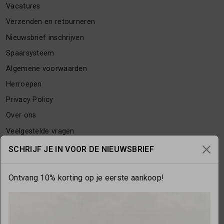
Vacatures
Verzenden en retourneren
Nieuwsbrief inschrijven
Spaarsysteem
Algemene voorwaarden
Herroepen
Privacy Policy
Over ons
Veelgestelde vragen
Contact
SCHRIJF JE IN VOOR DE NIEUWSBRIEF
Ontvang 10% korting op je eerste aankoop!
OPENINGSTIJDEN
Maandag
gesloten
Dinsdag
10:00 - 17:30