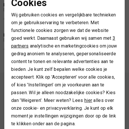
Cookies
DEPECHE
DEPECHE
Noodzakelijke cookies
1
/2
1
/2
Depeche Shopper croco black
Depeche Florence clutch
TASSEN
Wij gebruiken cookies en vergelijkbare technieken
Personalisatie cookies
145,00
129,99
om je gebruikservaring te verbeteren. Met
TOPS EN SHIRTS
functionele cookies zorgen we dat de website
Analytische cookies
DEPECHE
DEPECHE
1
/2
1
/2
goed werkt. Daarnaast gebruiken wij samen met
3
Depeche Rotterdam clutch
Depeche Florence shopper
Marketing cookies
partners
analytische en marketingcookies om jouw
TRUIEN
155,00
199,99
gedrag anoniem te analyseren, gepersonaliseerde
content te tonen en relevante advertenties aan te
VESTEN
bieden. Je kunt zelf bepalen welke cookies je
accepteert. Klik op 'Accepteren' voor alle cookies,
ALTIJD ALS EERSTE OP DE HOOGTE ZIJN?
of kies 'Instellingen' om je voorkeuren aan te
passen. Wil je alleen noodzakelijke cookies? Kies
Schrijf je in en ontvang 10% korting op je 1e bestelling
dan 'Weigeren'. Meer weten? Lees
hier
alles over
onze cookie- en privacyverklaring. Je kunt op elk
moment je instellingen wijzigingen door op de link
AANMELDEN
te klikken onder aan de pagina.