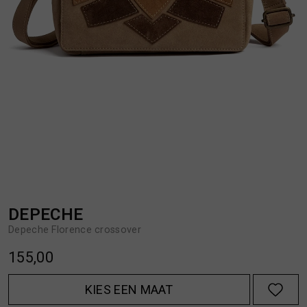
BROEKEN
JASSEN
HANDSCHOENEN
JEANS
HOEDEN
OVERHEMDEN
JASSEN
OVERSHIRTS
JEANS
POLO'S
DEPECHE
Depeche Florence crossover
JUMPSUITS
SCHOENEN EN REGENLAARZEN
155,00
JURKEN
SHORTS
KIES EEN MAAT