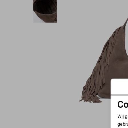
Co
Wij 
gebr