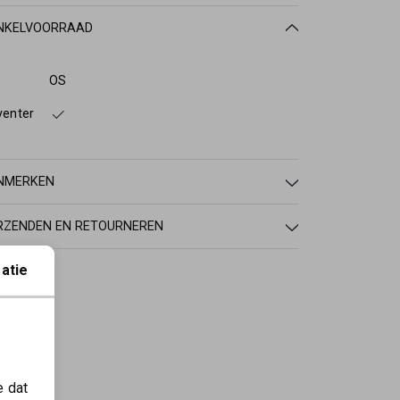
NKELVOORRAAD
OS
venter
NMERKEN
RZENDEN EN RETOURNEREN
atie
e dat