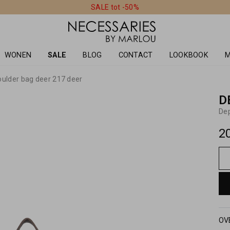
SALE tot -50%
WONEN
SALE
BLOG
CONTACT
LOOKBOOK
M
ulder bag deer 217 deer
D
De
2
OV