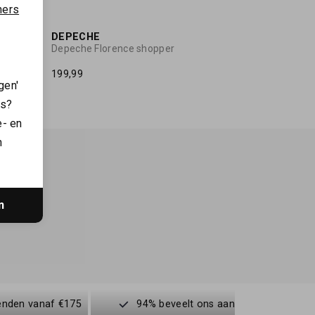
ners
DEPECHE
Depeche Florence shopper
199,99
gen'
es?
e- en
n
n
enden vanaf €175
94% beveelt ons aan