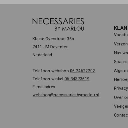
KLAN
Vacatu
Kleine Overstraat 36a
Verzen
7411 JM Deventer
Nieuwsb
Nederland
Spaars
Algeme
Telefoon webshop
06 24622202
Telefoon winkel
06 34373619
Herroe
E-mailadres
Privacy
webshop@necessariesbymarlou.nl
Over o
Veelge
Contac