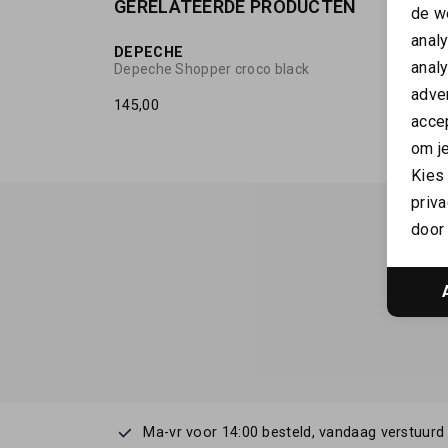
GERELATEERDE PRODUCTEN
de w
anal
DEPECHE
DEPE
anal
Depeche Shopper croco black
Depeche
adver
145,00
129,99
accep
om je
Kies
priva
door 
Ma-vr voor 14:00 besteld, vandaag verstuurd