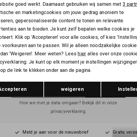
ebsite goed werkt. Daarnaast gebruiken wij samen met
3 part
ytische en marketingcookies om jouw gedrag anoniem te
CHE
DEPECHE
yseren, gepersonaliseerde content te tonen en relevante
 Florence clutch
Depeche Rotterdam clutch
tenties aan te bieden. Je kunt zelf bepalen welke cookies je
155,00
teert. Klik op 'Accepteren' voor alle cookies, of kies 'Instellin
 voorkeuren aan te passen. Wil je alleen noodzakelijke cooki
 dan 'Weigeren'. Meer weten? Lees
hier
alles over onze cooki
cyverklaring. Je kunt op elk moment je instellingen wijziginge
ALTIJD ALS EERSTE OP DE HOOGTE ZIJN?
op de link te klikken onder aan de pagina.
Schrijf je in en ontvang 10% korting op je 1e bestelling
Opslaan
Terug
Accepteren
weigeren
Instelle
AANMELDEN
Hoe we met je data omgaan? Bekijk dit in onze
privacyverklaring.
Meld je aan voor de nieuwsbrief
Gratis verz