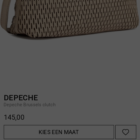
BROEKEN
JASSEN
HANDSCHOENEN
JEANS
HOEDEN
OVERHEMDEN
JASSEN
OVERSHIRTS
JEANS
POLO'S
DEPECHE
Depeche Brussels clutch
JUMPSUITS
SCHOENEN EN REGENLAARZEN
145,00
JURKEN
SHORTS
KIES EEN MAAT