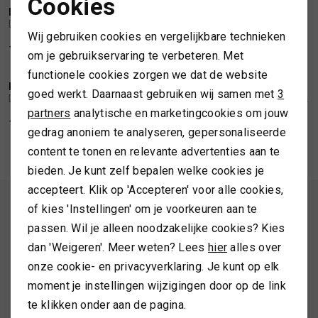
Cookies
DEPECHE
DEPECHE
Noodzakelijke cookies
1
/2
1
/2
Depeche Shopper croco black
Depeche Florence clutch
TASSEN
Wij gebruiken cookies en vergelijkbare technieken
Personalisatie cookies
145,00
129,99
om je gebruikservaring te verbeteren. Met
TOPS EN SHIRTS
functionele cookies zorgen we dat de website
Analytische cookies
DEPECHE
DEPECHE
1
/2
1
/2
goed werkt. Daarnaast gebruiken wij samen met
3
Depeche Florence shopper
Depeche Sofya shoulderbag dark taupe
Marketing cookies
partners
analytische en marketingcookies om jouw
TRUIEN
199,99
229,99
gedrag anoniem te analyseren, gepersonaliseerde
content te tonen en relevante advertenties aan te
VESTEN
bieden. Je kunt zelf bepalen welke cookies je
accepteert. Klik op 'Accepteren' voor alle cookies,
ALTIJD ALS EERSTE OP DE HOOGTE ZIJN?
of kies 'Instellingen' om je voorkeuren aan te
passen. Wil je alleen noodzakelijke cookies? Kies
Schrijf je in en ontvang 10% korting op je 1e bestelling
dan 'Weigeren'. Meer weten? Lees
hier
alles over
onze cookie- en privacyverklaring. Je kunt op elk
moment je instellingen wijzigingen door op de link
AANMELDEN
te klikken onder aan de pagina.