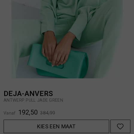
BROEKEN
JASSEN
HANDSCHOENEN
JEANS
HOEDEN
OVERHEMDEN
JASSEN
OVERSHIRTS
JEANS
POLO'S
DEJA-ANVERS
ANTWERP PULL JADE GREEN
JUMPSUITS
SCHOENEN EN REGENLAARZEN
192,50
384,99
Vanaf
JURKEN
SHORTS
KIES EEN MAAT