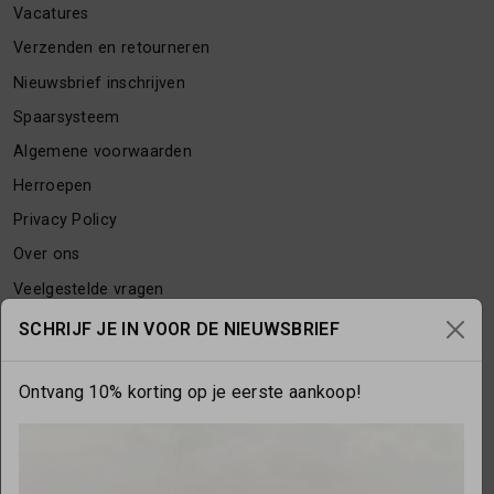
Vacatures
Verzenden en retourneren
Nieuwsbrief inschrijven
Spaarsysteem
Algemene voorwaarden
Herroepen
Privacy Policy
Over ons
Veelgestelde vragen
Contact
SCHRIJF JE IN VOOR DE NIEUWSBRIEF
Ontvang 10% korting op je eerste aankoop!
OPENINGSTIJDEN
Maandag
gesloten
Dinsdag
10:00 - 17:30