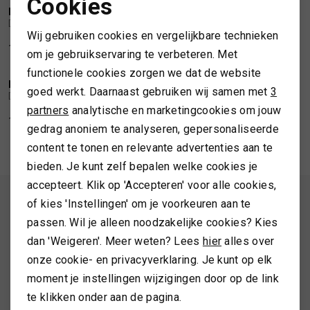
Cookies
DE VENT
DE VENT
Noodzakelijke cookies
1
/2
1
/2
De Vent Scott brown
De Vent Henry brown herringbone
SPORTKLEDING
Wij gebruiken cookies en vergelijkbare technieken
Personalisatie cookies
119,99
119,99
om je gebruikservaring te verbeteren. Met
TASSEN
functionele cookies zorgen we dat de website
Analytische cookies
DE VENT
DE VENT
1
/2
1
/2
goed werkt. Daarnaast gebruiken wij samen met
3
De Vent Henry white
De Vent Henry black white herringbone
Marketing cookies
partners
analytische en marketingcookies om jouw
TOPS EN SHIRTS
119,99
119,99
gedrag anoniem te analyseren, gepersonaliseerde
content te tonen en relevante advertenties aan te
TRUIEN
bieden. Je kunt zelf bepalen welke cookies je
accepteert. Klik op 'Accepteren' voor alle cookies,
VESTEN
ALTIJD ALS EERSTE OP DE HOOGTE ZIJN?
of kies 'Instellingen' om je voorkeuren aan te
passen. Wil je alleen noodzakelijke cookies? Kies
Schrijf je in en ontvang 10% korting op je 1e bestelling
dan 'Weigeren'. Meer weten? Lees
hier
alles over
onze cookie- en privacyverklaring. Je kunt op elk
moment je instellingen wijzigingen door op de link
AANMELDEN
te klikken onder aan de pagina.