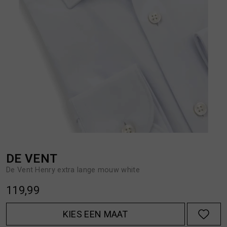
BROEKEN
JASSEN
HANDSCHOENEN
JEANS
HOEDEN
OVERHEMDEN
JASSEN
OVERSHIRTS
JEANS
POLO'S
DE VENT
De Vent Henry extra lange mouw white
JUMPSUITS
SCHOENEN EN REGENLAARZEN
119,99
JURKEN
SHORTS
KIES EEN MAAT