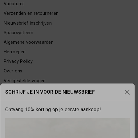
Vacatures
Verzenden en retourneren
Nieuwsbrief inschrijven
Spaarsysteem
Algemene voorwaarden
Herroepen
Privacy Policy
Over ons
Veelgestelde vragen
Contact
SCHRIJF JE IN VOOR DE NIEUWSBRIEF
Ontvang 10% korting op je eerste aankoop!
OPENINGSTIJDEN
Maandag
gesloten
Dinsdag
10:00 - 17:30