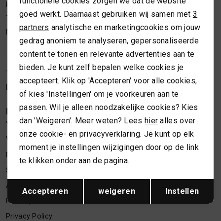
functionele cookies zorgen we dat de website
Analytische cookies
Kleine Overstraat 36a
MUTSEN
SJAALS
goed werkt. Daarnaast gebruiken wij samen met
3
7411 JM Deventer
Marketing cookies
partners
analytische en marketingcookies om jouw
Nederland
REGENLAARZEN
SOKKEN
gedrag anoniem te analyseren, gepersonaliseerde
content te tonen en relevante advertenties aan te
Telefoon webshop
06 24622202
bieden. Je kunt zelf bepalen welke cookies je
ROKKEN
T-SHIRTS
Telefoon winkel
06 34373619
accepteert. Klik op 'Accepteren' voor alle cookies,
E-mailadres
webshop@necessariesbymarlou.nl
of kies 'Instellingen' om je voorkeuren aan te
SCHOENEN
TASSEN EN RUGZAKKEN
passen. Wil je alleen noodzakelijke cookies? Kies
KLANTENSERVICE
dan 'Weigeren'. Meer weten? Lees
hier
alles over
Vacatures
SHORTS
TRUIEN
onze cookie- en privacyverklaring. Je kunt op elk
Verzenden en retourneren
moment je instellingen wijzigingen door op de link
Nieuwsbrief inschrijven
SIERADEN
VESTEN
te klikken onder aan de pagina.
Spaarsysteem
Opslaan
Terug
SJAALS
Algemene voorwaarden
Accepteren
weigeren
Instellen
Herroepen
SOKKEN
Privacy Policy