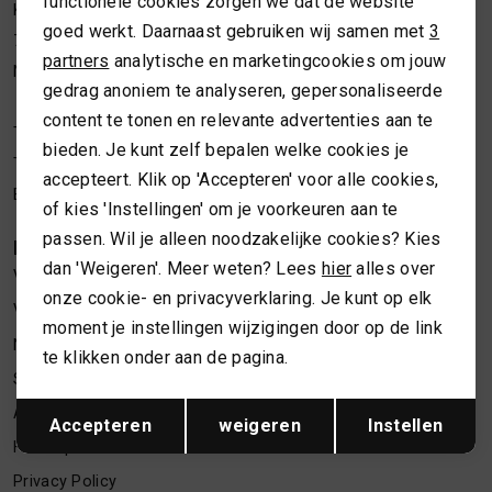
functionele cookies zorgen we dat de website
Analytische cookies
Kleine Overstraat 36a
MUTSEN
SJAALS
goed werkt. Daarnaast gebruiken wij samen met
3
7411 JM Deventer
Marketing cookies
partners
analytische en marketingcookies om jouw
Nederland
REGENLAARZEN
SOKKEN
gedrag anoniem te analyseren, gepersonaliseerde
content te tonen en relevante advertenties aan te
Telefoon webshop
06 24622202
bieden. Je kunt zelf bepalen welke cookies je
ROKKEN
T-SHIRTS
Telefoon winkel
06 34373619
accepteert. Klik op 'Accepteren' voor alle cookies,
E-mailadres
webshop@necessariesbymarlou.nl
of kies 'Instellingen' om je voorkeuren aan te
SCHOENEN
TASSEN EN RUGZAKKEN
passen. Wil je alleen noodzakelijke cookies? Kies
KLANTENSERVICE
dan 'Weigeren'. Meer weten? Lees
hier
alles over
Vacatures
SHORTS
TRUIEN
onze cookie- en privacyverklaring. Je kunt op elk
Verzenden en retourneren
moment je instellingen wijzigingen door op de link
Nieuwsbrief inschrijven
SIERADEN
VESTEN
te klikken onder aan de pagina.
Spaarsysteem
Opslaan
Terug
SJAALS
Algemene voorwaarden
Accepteren
weigeren
Instellen
Herroepen
SOKKEN
Privacy Policy