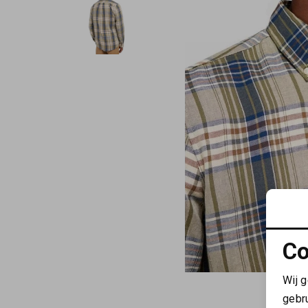
Co
Wij 
gebr