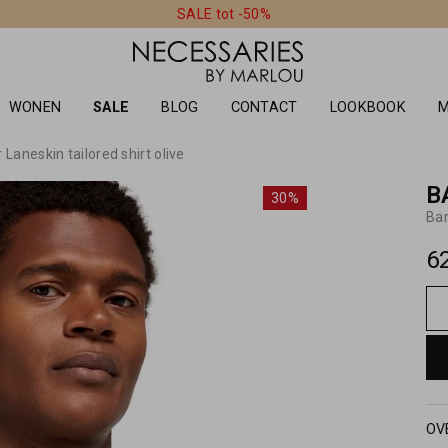
SALE tot -50%
WONEN
SALE
BLOG
CONTACT
LOOKBOOK
M
 Laneskin tailored shirt olive
B
30%
Bar
6
OV