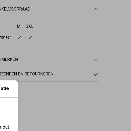
NKELVOORRAAD
M
3XL
venter
NMERKEN
RZENDEN EN RETOURNEREN
atie
e dat