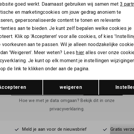
NIEUW
ebsite goed werkt. Daarnaast gebruiken wij samen met
3 part
ytische en marketingcookies om jouw gedrag anoniem te
OUR
BARBOUR
yseren, gepersonaliseerde content te tonen en relevante
Barbour Deerpark Striped Summer Fit Shirt
Barbour x Paul Smith Swale shir
tenties aan te bieden. Je kunt zelf bepalen welke cookies je
183,99
229,99
teert. Klik op 'Accepteren' voor alle cookies, of kies 'Instellin
 voorkeuren aan te passen. Wil je alleen noodzakelijke cooki
 dan 'Weigeren'. Meer weten? Lees
hier
alles over onze cooki
cyverklaring. Je kunt op elk moment je instellingen wijziginge
ALTIJD ALS EERSTE OP DE HOOGTE ZIJN?
op de link te klikken onder aan de pagina.
Schrijf je in en ontvang 10% korting op je 1e bestelling
Opslaan
Terug
Accepteren
weigeren
Instelle
AANMELDEN
Hoe we met je data omgaan? Bekijk dit in onze
privacyverklaring.
Meld je aan voor de nieuwsbrief
Gratis verz