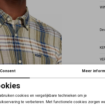
WI
De
KE
VE
Consent
Meer inform
okies
Noodzakelijke cookies
Personalisatie cookies
gebruiken cookies en vergelijkbare technieken om je
uikservaring te verbeteren. Met functionele cookies zorgen w
Analytische cookies
Marketing cookies