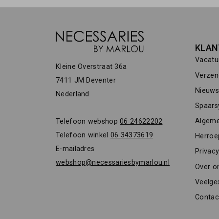
KLAN
Vacatu
Kleine Overstraat 36a
Verzen
7411 JM Deventer
Nieuwsb
Nederland
Spaars
Algeme
Telefoon webshop
06 24622202
Telefoon winkel
06 34373619
Herroe
E-mailadres
Privacy
webshop@necessariesbymarlou.nl
Over o
Veelge
Contac