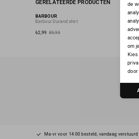
GERELATEERDE PRODUCTEN
SALE
de w
anal
BARBOUR
BARB
anal
Barbour Durand shirt
adver
62,99
89,99
89,99
accep
om je
Kies
priva
door 
Ma-vr voor 14:00 besteld, vandaag verstuurd