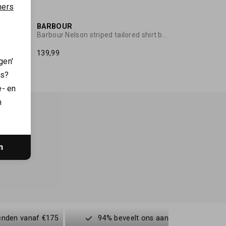
SALE
ners
BARBOUR
t
Barbour Nelson striped tailored shirt blue
139,99
gen'
es?
e- en
n
n
enden vanaf €175
94% beveelt ons aan