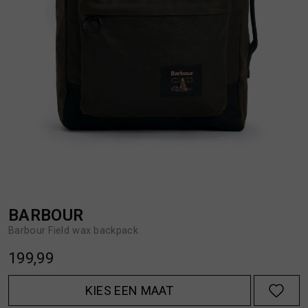
BROEKEN
JASSEN
HANDSCHOENEN
JEANS
HOEDEN
OVERHEMDEN
JASSEN
OVERSHIRTS
JEANS
POLO'S
BARBOUR
Barbour Field wax backpack
JUMPSUITS
SCHOENEN EN REGENLAARZEN
199,99
JURKEN
SHORTS
KIES EEN MAAT