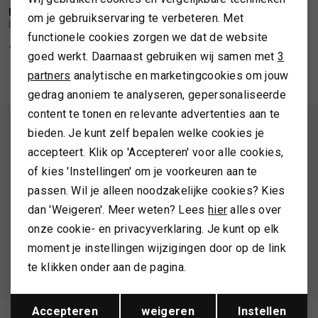
Personalisatie cookies
BARBOUR
om je gebruikservaring te verbeteren. Met
1
/2
Barbour Field wax messenger bag
SPORTKLEDING
functionele cookies zorgen we dat de website
Analytische cookies
189,99
goed werkt. Daarnaast gebruiken wij samen met
3
Marketing cookies
TASSEN
partners
analytische en marketingcookies om jouw
gedrag anoniem te analyseren, gepersonaliseerde
content te tonen en relevante advertenties aan te
TOPS EN SHIRTS
ALTIJD ALS EERSTE OP DE HOOGTE ZIJN?
bieden. Je kunt zelf bepalen welke cookies je
accepteert. Klik op 'Accepteren' voor alle cookies,
Schrijf je in en ontvang 10% korting op je 1e bestelling
TRUIEN
of kies 'Instellingen' om je voorkeuren aan te
passen. Wil je alleen noodzakelijke cookies? Kies
VESTEN
dan 'Weigeren'. Meer weten? Lees
hier
alles over
AANMELDEN
onze cookie- en privacyverklaring. Je kunt op elk
moment je instellingen wijzigingen door op de link
Hoe we met je data omgaan? Bekijk dit in onze
te klikken onder aan de pagina.
privacyverklaring.
Opslaan
Terug
Accepteren
weigeren
Instellen
Meld je aan voor de nieuwsbrief