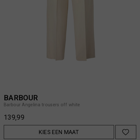
BROEKEN
JASSEN
HANDSCHOENEN
JEANS
HOEDEN
OVERHEMDEN
JASSEN
OVERSHIRTS
JEANS
POLO'S
BARBOUR
Barbour Angelina trousers off white
JUMPSUITS
SCHOENEN EN REGENLAARZEN
139,99
JURKEN
SHORTS
KIES EEN MAAT