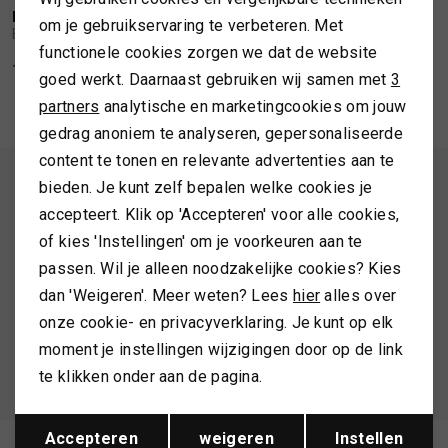
Personalisatie cookies
BARBOUR
om je gebruikservaring te verbeteren. Met
1
/2
Barbour Gabby trousers
TASSEN
functionele cookies zorgen we dat de website
Analytische cookies
143,99
179,99
goed werkt. Daarnaast gebruiken wij samen met
3
Marketing cookies
TOPS EN SHIRTS
partners
analytische en marketingcookies om jouw
gedrag anoniem te analyseren, gepersonaliseerde
content te tonen en relevante advertenties aan te
TRUIEN
ALTIJD ALS EERSTE OP DE HOOGTE ZIJN?
bieden. Je kunt zelf bepalen welke cookies je
accepteert. Klik op 'Accepteren' voor alle cookies,
Schrijf je in en ontvang 10% korting op je 1e bestelling
VESTEN
of kies 'Instellingen' om je voorkeuren aan te
passen. Wil je alleen noodzakelijke cookies? Kies
dan 'Weigeren'. Meer weten? Lees
hier
alles over
AANMELDEN
onze cookie- en privacyverklaring. Je kunt op elk
moment je instellingen wijzigingen door op de link
Hoe we met je data omgaan? Bekijk dit in onze
te klikken onder aan de pagina.
privacyverklaring.
Opslaan
Terug
Accepteren
weigeren
Instellen
Meld je aan voor de nieuwsbrief