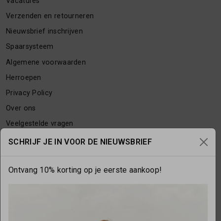
Vacatures
Verzenden en retourneren
Nieuwsbrief inschrijven
Spaarsysteem
Algemene voorwaarden
Herroepen
Privacy Policy
Over ons
Veelgestelde vragen
Contact
SCHRIJF JE IN VOOR DE NIEUWSBRIEF
Ontvang 10% korting op je eerste aankoop!
OPENINGSTIJDEN
Maandag
gesloten
Dinsdag
10:00 - 17:30