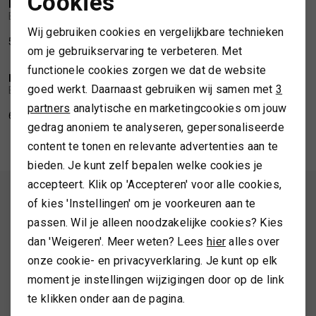
Cookies
BARBOUR
BARBOUR
1
/2
1
/2
Noodzakelijke cookies
Barbour Welton scarf
Barbour Isla tartan boucle scarf trench tartan
Wij gebruiken cookies en vergelijkbare technieken
TASSEN
59,99
59,99
Personalisatie cookies
om je gebruikservaring te verbeteren. Met
functionele cookies zorgen we dat de website
Analytische cookies
TOPS EN SHIRTS
BARBOUR
BARBOUR
1
/2
1
/2
goed werkt. Daarnaast gebruiken wij samen met
3
Barbour Tartan scarf brown
Barbour Isla tartan boucle scarf classic
Marketing cookies
partners
analytische en marketingcookies om jouw
TRUIEN
69,99
59,99
gedrag anoniem te analyseren, gepersonaliseerde
content te tonen en relevante advertenties aan te
VESTEN
bieden. Je kunt zelf bepalen welke cookies je
accepteert. Klik op 'Accepteren' voor alle cookies,
ALTIJD ALS EERSTE OP DE HOOGTE ZIJN?
of kies 'Instellingen' om je voorkeuren aan te
Schrijf je in en ontvang 10% korting op je 1e bestelling
passen. Wil je alleen noodzakelijke cookies? Kies
dan 'Weigeren'. Meer weten? Lees
hier
alles over
onze cookie- en privacyverklaring. Je kunt op elk
moment je instellingen wijzigingen door op de link
AANMELDEN
te klikken onder aan de pagina.
Hoe we met je data omgaan? Bekijk dit in onze