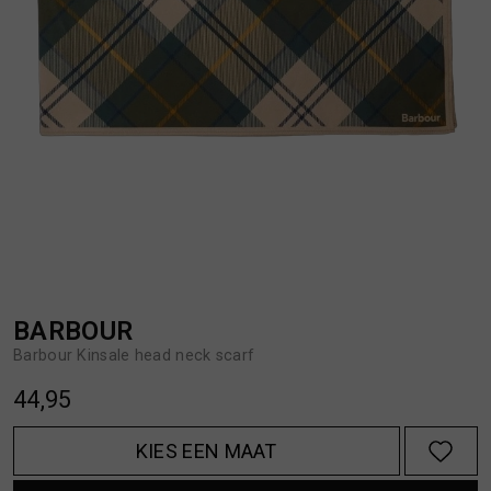
BROEKEN
JASSEN
HANDSCHOENEN
JEANS
HOEDEN
OVERHEMDEN
JASSEN
OVERSHIRTS
JEANS
POLO'S
BARBOUR
Barbour Kinsale head neck scarf
JUMPSUITS
SCHOENEN EN REGENLAARZEN
44,95
KIES EEN MAAT
JURKEN
SHORTS