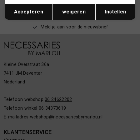
Opslaan
Terug
privacyverklaring.
Accepteren
weigeren
Instellen
Meld je aan voor de nieuwsbrief
Kleine Overstraat 36a
7411 JM Deventer
Nederland
Telefoon webshop
06 24622202
Telefoon winkel
06 34373619
E-mailadres
webshop@necessariesbymarlou.nl
KLANTENSERVICE