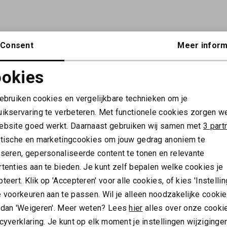
Consent
Meer inform
okies
Noodzakelijke cookies
Personalisatie cookies
gebruiken cookies en vergelijkbare technieken om je
uikservaring te verbeteren. Met functionele cookies zorgen w
Analytische cookies
Marketing cookies
ALTIJD ALS EERSTE OP DE HOOGTE ZIJN?
ebsite goed werkt. Daarnaast gebruiken wij samen met
3 part
ytische en marketingcookies om jouw gedrag anoniem te
Schrijf je in en ontvang 10% korting op je 1e bestelling
yseren, gepersonaliseerde content te tonen en relevante
AANMELDEN
tenties aan te bieden. Je kunt zelf bepalen welke cookies je
teert. Klik op 'Accepteren' voor alle cookies, of kies 'Instellin
Hoe we met je data omgaan? Bekijk dit in onze
 voorkeuren aan te passen. Wil je alleen noodzakelijke cooki
privacyverklaring.
 dan 'Weigeren'. Meer weten? Lees
hier
alles over onze cooki
cyverklaring. Je kunt op elk moment je instellingen wijziginge