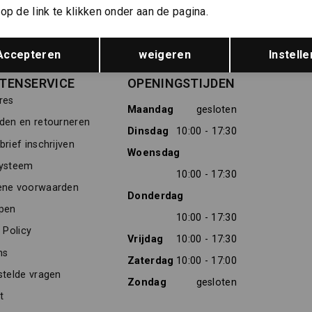
Meld je aan voor de nieuwsbrief
Gratis verz
op de link te klikken onder aan de pagina.
Opslaan
Terug
Over ons
Accepteren
weigeren
Instelle
TENSERVICE
OPENINGSTIJDEN
res
Maandag
gesloten
den en retourneren
Dinsdag
10:00 - 17:30
rief inschrijven
Woensdag
ysteem
10:00 - 17:30
ne voorwaarden
Donderdag
pen
10:00 - 17:30
 Policy
Vrijdag
10:00 - 17:30
ns
Zaterdag
10:00 - 17:00
stelde vragen
Zondag
gesloten
t