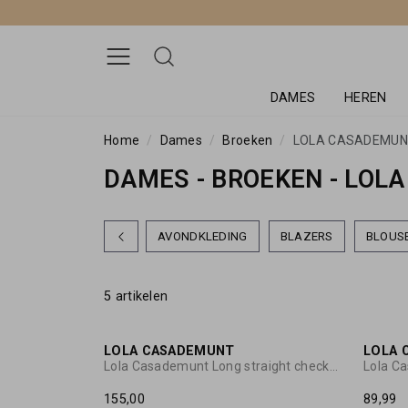
DAMES
HEREN
Home
Dames
Broeken
LOLA CASADEMU
DAMES - BROEKEN - LOL
AVONDKLEDING
BLAZERS
BLOUS
5 artikelen
NIEUW
LOLA CASADEMUNT
LOLA 
Lola Casademunt Long straight checked pants
155,00
89,99