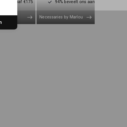
enden vanaf €175
94% beveelt ons aan
Necessaries by Marlou
n