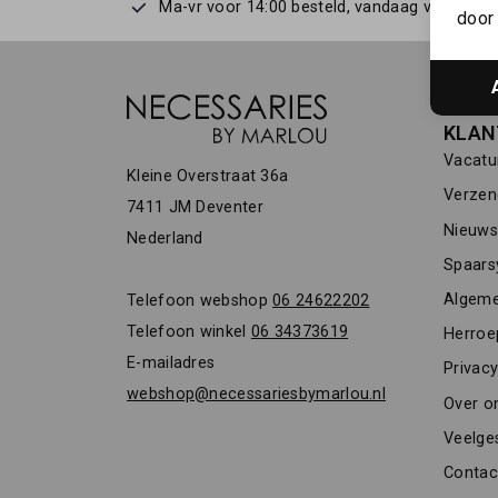
Ma-vr voor 14:00 besteld, vandaag verstuurd
door 
KLAN
Vacatu
Kleine Overstraat 36a
Verzen
7411 JM Deventer
Nieuwsb
Nederland
Spaars
Algeme
Telefoon webshop
06 24622202
Telefoon winkel
06 34373619
Herroe
E-mailadres
Privacy
webshop@necessariesbymarlou.nl
Over o
Veelge
Contac