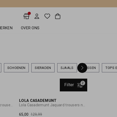
ERKEN
OVER ONS
SCHOENEN
SIERADEN
SJAALS
TASSEN
TOPS E
2
Filter
30%
50%
LOLA CASADEMUNT
Lola Casademunt Flowy culotte trousers camel
Lola Casademunt Jaquard trousers navy
65,00
129,99