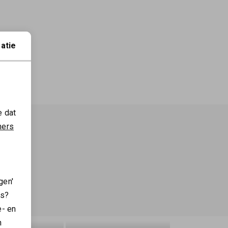
atie
e dat
ners
gen'
es?
e- en
n