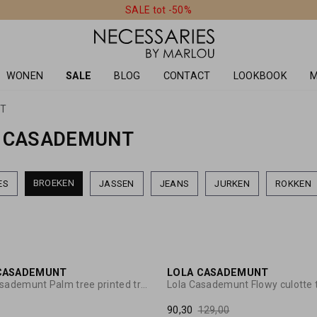
SALE tot -50%
WONEN
SALE
BLOG
CONTACT
LOOKBOOK
M
NT
A CASADEMUNT
BROEKEN
ES
JASSEN
JEANS
JURKEN
ROKKEN
CASADEMUNT
LOLA CASADEMUNT
Lola Casademunt Palm tree printed trousers
90,30
129,00