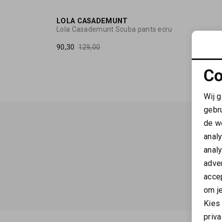
30%
LOLA CASADEMUNT
Lola Casademunt Scuba pants ecru
90,30
129,00
Co
Wij 
gebr
de w
anal
anal
adver
accep
om je
Kies
priva