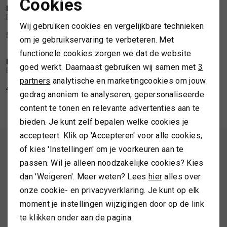
Cookies
BARBOUR
BARBOUR
Noodzakelijke cookies
1
/2
1
/2
Barbour Mackworth cap
Barbour Grindle cap denim
SPORTKLEDING
Wij gebruiken cookies en vergelijkbare technieken
Personalisatie cookies
51,99
64,99
49,99
om je gebruikservaring te verbeteren. Met
TASSEN
functionele cookies zorgen we dat de website
Analytische cookies
BARBOUR
BARBOUR
1
/2
1
/1
goed werkt. Daarnaast gebruiken wij samen met
3
Barbour Telfield tartan cap
Barbour Cascade sports cap
Marketing cookies
partners
analytische en marketingcookies om jouw
TOPS EN SHIRTS
44,99
44,99
gedrag anoniem te analyseren, gepersonaliseerde
content te tonen en relevante advertenties aan te
TRUIEN
bieden. Je kunt zelf bepalen welke cookies je
accepteert. Klik op 'Accepteren' voor alle cookies,
VESTEN
ALTIJD ALS EERSTE OP DE HOOGTE ZIJN?
of kies 'Instellingen' om je voorkeuren aan te
passen. Wil je alleen noodzakelijke cookies? Kies
Schrijf je in en ontvang 10% korting op je 1e bestelling
dan 'Weigeren'. Meer weten? Lees
hier
alles over
onze cookie- en privacyverklaring. Je kunt op elk
moment je instellingen wijzigingen door op de link
AANMELDEN
te klikken onder aan de pagina.