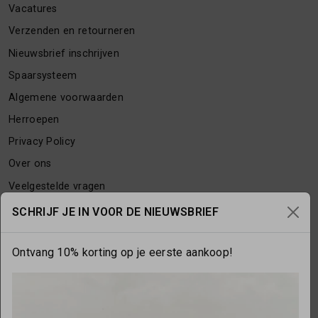
Vacatures
Verzenden en retourneren
Nieuwsbrief inschrijven
Spaarsysteem
Algemene voorwaarden
Herroepen
Privacy Policy
Over ons
Veelgestelde vragen
Contact
SCHRIJF JE IN VOOR DE NIEUWSBRIEF
Ontvang 10% korting op je eerste aankoop!
OPENINGSTIJDEN
Maandag
gesloten
Dinsdag
10:00 - 17:30