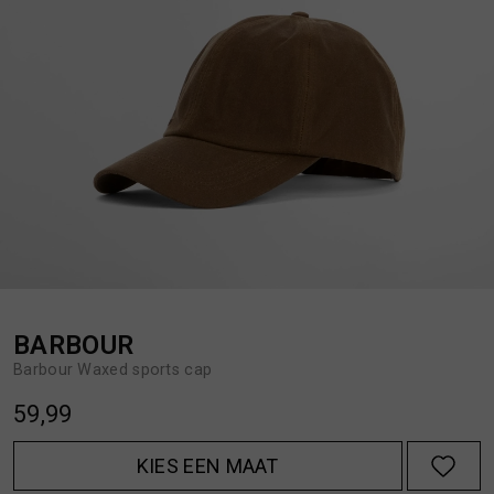
BROEKEN
JASSEN
HANDSCHOENEN
JEANS
HOEDEN
OVERHEMDEN
JASSEN
OVERSHIRTS
JEANS
POLO'S
BARBOUR
Barbour Waxed sports cap
JUMPSUITS
SCHOENEN EN REGENLAARZEN
59,99
JURKEN
SHORTS
KIES EEN MAAT